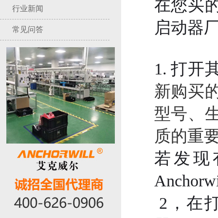
在您买
行业新闻
启动器
常见问答
1.
打开
新购买
型号、
质的重
若发现
Anchorwi
2
，在